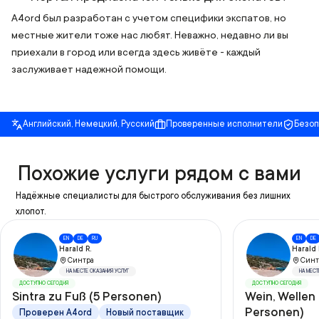
A4ord был разработан с учетом специфики экспатов, но
местные жители тоже нас любят. Неважно, недавно ли вы
приехали в город или всегда здесь живёте - каждый
заслуживает надежной помощи.
Английский, Немецкий, Русский
Проверенные исполнители
Безо
Похожие услуги рядом с вами
Надёжные специалисты для быстрого обслуживания без лишних
хлопот.
EN
DE
RU
EN
DE
Harald R.
Harald 
Синтра
Синт
НА МЕСТЕ ОКАЗАНИЯ УСЛУГ
НА МЕСТ
ДОСТУПНО СЕГОДНЯ
ДОСТУПНО СЕГОДНЯ
Sintra zu Fuß (5 Personen)
Wein, Wellen
Personen)
Проверен A4ord
Новый поставщик