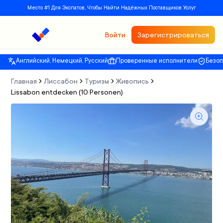
Место #1 Для Экспатов, Чтобы Найти Надёжных Поставщиков Услуг
Войти
Зарегистрироваться
Английский, Немецкий, Русский
Проверенные исполнители
Безо
Главная
Лиссабон
Туризм
Живопись
Lissabon entdecken (10 Personen)