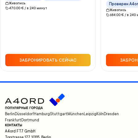
Живопись
Проверен A4o
470.00
€ /
в
240
минут
Живопись
684.00
€ /
в
240
ЗАБРОНИРОВАТЬ СЕЙЧАС
ЗАБРОН
ПОПУЛЯРНЫЕ ГОРОДА
Berlin
Düsseldorf
Hamburg
Stuttgart
München
Leipzig
Köln
Dresden
Frankfurt
Dortmund
КОНТАКТЫ
A4ord FT7 GmbH
Torstrasse 177, 10115, Berlin,