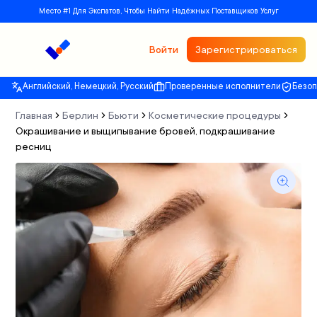
Место #1 Для Экспатов, Чтобы Найти Надёжных Поставщиков Услуг
Войти
Зарегистрироваться
Английский, Немецкий, Русский
Проверенные исполнители
Безо
Главная
Берлин
Бьюти
Косметические процедуры
Окрашивание и выщипывание бровей, подкрашивание
ресниц