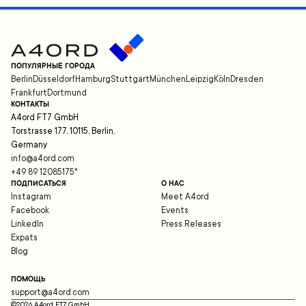
ПОПУЛЯРНЫЕ ГОРОДА
Berlin
Düsseldorf
Hamburg
Stuttgart
München
Leipzig
Köln
Dresden
Frankfurt
Dortmund
КОНТАКТЫ
A4ord FT7 GmbH
Torstrasse 177, 10115, Berlin,
Germany
info@a4ord.com
+49 89 12085175
*
ПОДПИСАТЬСЯ
О НАС
Instagram
Meet A4ord
Facebook
Events
LinkedIn
Press Releases
Expats
Blog
ПОМОЩЬ
support@a4ord.com
©
2026
A4ord FT7 GmbH