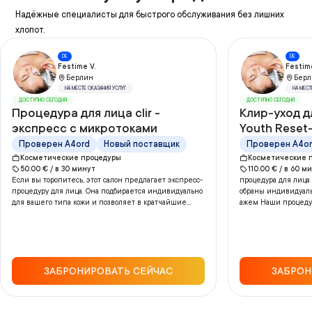
Надёжные специалисты для быстрого обслуживания без лишних
хлопот.
DE
DE
Festime V.
Festime
Берлин
Берл
НА МЕСТЕ ОКАЗАНИЯ УСЛУГ
НА МЕСТ
ДОСТУПНО СЕГОДНЯ
ДОСТУПНО СЕГОДНЯ
Процедура для лица clir -
Клир-уход д
экспресс с микротоками
Youth Reset
микротокам
Проверен A4ord
Новый поставщик
Проверен A4o
Косметические процедуры
Косметические 
50.00
€ /
в
30
минут
110.00
€ /
в
60
ми
Если вы торопитесь, этот салон предлагает экспресс-
процедура для лица
процедуру для лица. Она подбирается индивидуально
обраны индивидуаль
для вашего типа кожи и позволяет в кратчайшие...
ажем Наши процедуры
ЗАБРОНИРОВАТЬ СЕЙЧАС
ЗАБРОН