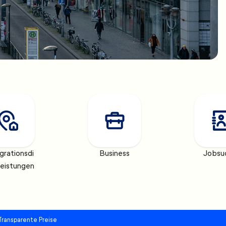
grationsdi
Business
Jobsu
leistungen
Transparente Preise