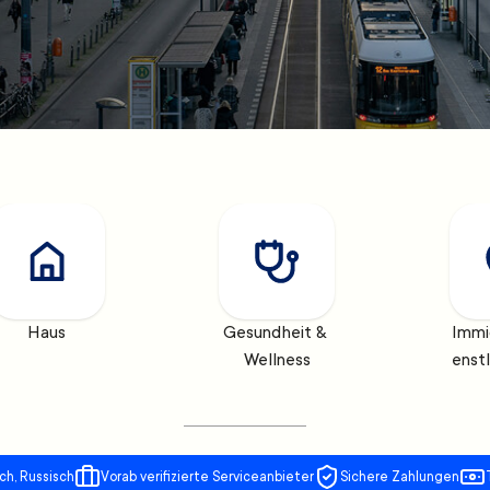
Haus
Gesundheit & 
Immi
Wellness
enst
ch, Russisch
Vorab verifizierte Serviceanbieter
Sichere Zahlungen