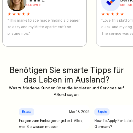
Hanna L.
Ben K
CUSTOMER
CUSTOME
★ ★ ★ ★ ★
★ ★ ★ ★ ★
"This marketplace made finding a cleaner
"Love this platfo
so easy and my Mitte apartment’s so
quick, and my dog
pristine now."
The service was ve
Benötigen Sie smarte Tipps für
das Leben im Ausland?
Was zufriedene Kunden über die Anbieter und Services auf
A4ord sagen.
Mar 18, 2025
Expats
Expats
Fragen zum Einbürgerungstest: Alles,
How To Apply For Liabil
was Sie wissen müssen
Germany?