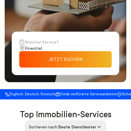
JETZT SUCHEN
Englisch, Deutsch, Russisch
Vorab verifizierte Serviceanbieter
Sich
Top Immobilien-Services
Sortieren nach:
Beste Dienstleister