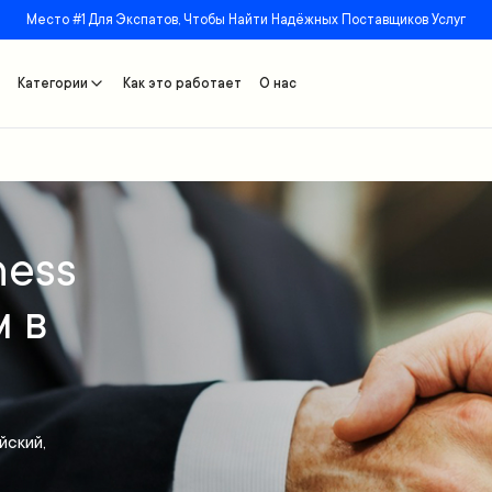
Место #1 Для Экспатов, Чтобы Найти Надёжных Поставщиков Услуг
Категории
Как это работает
О нас
ness
м в
йский,