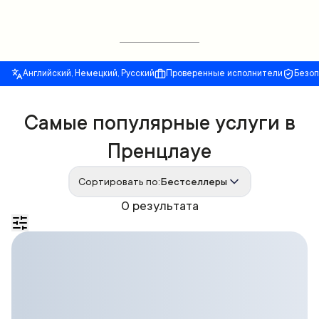
Английский, Немецкий, Русский
Проверенные исполнители
Безо
Самые популярные услуги в
Пренцлауе
Сортировать по:
Бестселлеры
0 результата