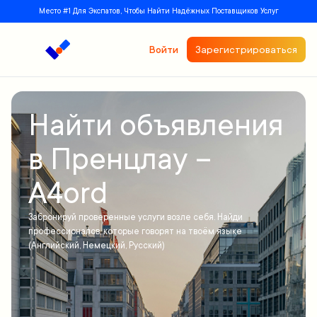
Место #1 Для Экспатов, Чтобы Найти Надёжных Поставщиков Услуг
Войти
Зарегистрироваться
Найти объявления
в Пренцлау –
A4ord
Забронируй проверенные услуги возле себя. Найди
профессионалов, которые говорят на твоём языке
(Английский, Немецкий, Русский)