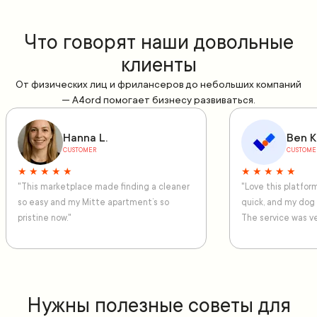
Что говорят наши довольные
клиенты
От физических лиц и фрилансеров до небольших компаний
— A4ord помогает бизнесу развиваться.
Hanna L.
Ben K
CUSTOMER
CUSTOME
★ ★ ★ ★ ★
★ ★ ★ ★ ★
"This marketplace made finding a cleaner
"Love this platfo
so easy and my Mitte apartment’s so
quick, and my dog
pristine now."
The service was ve
Нужны полезные советы для