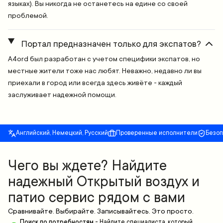
языках). Вы никогда не останетесь на едине со своей
проблемой.
Портал предназначен только для экспатов?
A4ord был разработан с учетом специфики экспатов, но
местные жители тоже нас любят. Неважно, недавно ли вы
приехали в город или всегда здесь живёте - каждый
заслуживает надежной помощи.
Английский, Немецкий, Русский
Проверенные исполнители
Безо
Чего вы ждете? Найдите
надежный Открытый воздух и
патио сервис рядом с вами
Сравнивайте. Выбирайте. Записывайтесь. Это просто.
Поиск по потребностям
-
Найдите специалиста, который