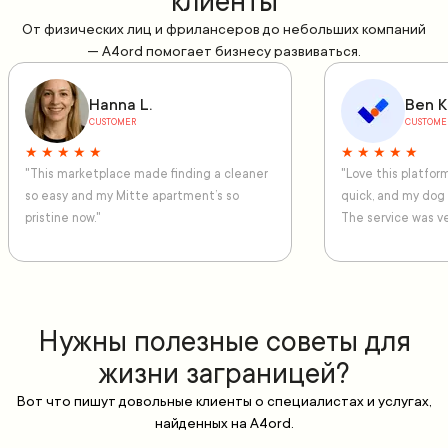
клиенты
От физических лиц и фрилансеров до небольших компаний
— A4ord помогает бизнесу развиваться.
Hanna L.
Ben K
CUSTOMER
CUSTOME
★ ★ ★ ★ ★
★ ★ ★ ★ ★
"This marketplace made finding a cleaner
"Love this platfo
so easy and my Mitte apartment’s so
quick, and my dog
pristine now."
The service was ve
Нужны полезные советы для
жизни заграницей?
Вот что пишут довольные клиенты о специалистах и услугах,
найденных на A4ord.