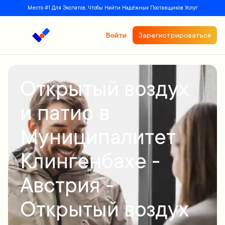
Место #1 Для Экспатов, Чтобы Найти Надёжных Поставщиков Услуг
Войти
Зарегистрироваться
Открытый воздух
и патио в
Муниципалитет
Клингенбахе -
Австрия -
Открытый воздух