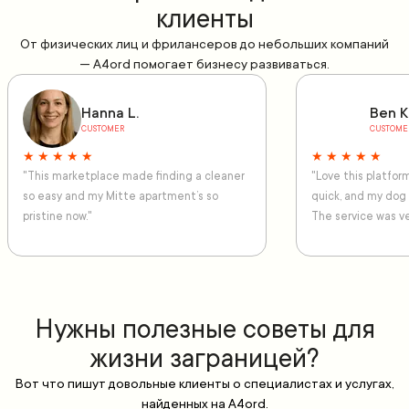
клиенты
От физических лиц и фрилансеров до небольших компаний
— A4ord помогает бизнесу развиваться.
Hanna L.
Ben K
CUSTOMER
CUSTOME
★ ★ ★ ★ ★
★ ★ ★ ★ ★
"This marketplace made finding a cleaner
"Love this platfo
so easy and my Mitte apartment’s so
quick, and my dog
pristine now."
The service was ve
Нужны полезные советы для
жизни заграницей?
Вот что пишут довольные клиенты о специалистах и услугах,
найденных на A4ord.