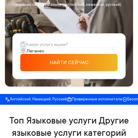
говорящих на вашем языке (английский, немецкий, русский)
НАЙТИ СЕЙЧАС
Английский, Немецкий, Русский
Проверенные исполнители
Безо
Топ Языковые услуги Другие
языковые услуги категорий