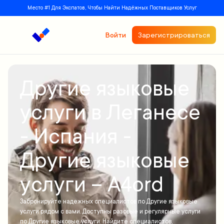
Место #1 Для Экспатов, Чтобы Найти Надёжных Поставщиков Услуг
Войти
Зарегистрироваться
Другие языковые
услуги в Леганесе
- Испания -
Другие языковые
услуги – A4ord
Забронируйте надежных специалистов по Другие языковые
услуги рядом с вами. Доступны разовые и регулярные услуги
по Другие языковые услуги. Найдите специалистов,