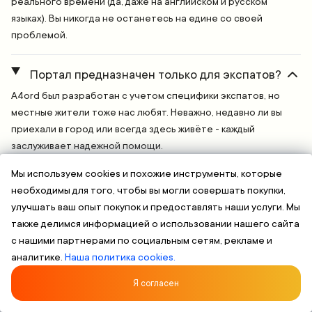
реального времени (да, даже на английском и русском
языках). Вы никогда не останетесь на едине со своей
проблемой.
Портал предназначен только для экспатов?
A4ord был разработан с учетом специфики экспатов, но
местные жители тоже нас любят. Неважно, недавно ли вы
приехали в город или всегда здесь живёте - каждый
заслуживает надежной помощи.
Мы используем cookies и похожие инструменты, которые
необходимы для того, чтобы вы могли совершать покупки,
Английский, Немецкий, Русский
Проверенные исполнители
Безо
улучшать ваш опыт покупок и предоставлять наши услуги. Мы
также делимся информацией о использовании нашего сайта
Чего вы ждете? Найдите
с нашими партнерами по социальным сетям, рекламе и
аналитике.
Наша политика cookies.
надежный Другие языковые
Я согласен
услуги сервис рядом с вами
Сравнивайте. Выбирайте. Записывайтесь. Это просто.