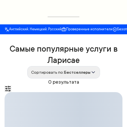
Английский, Немецкий, Русский
Проверенные исполнители
Безо
Самые популярные услуги в
Ларисае
Сортировать по:
Бестселлеры
0 результата