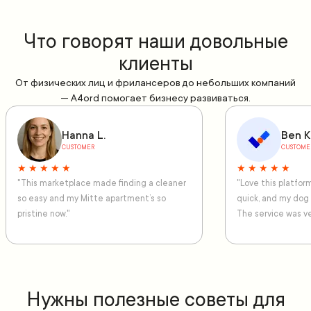
Что говорят наши довольные
клиенты
От физических лиц и фрилансеров до небольших компаний
— A4ord помогает бизнесу развиваться.
Hanna L.
Ben K
CUSTOMER
CUSTOME
★ ★ ★ ★ ★
★ ★ ★ ★ ★
"This marketplace made finding a cleaner
"Love this platfo
so easy and my Mitte apartment’s so
quick, and my dog
pristine now."
The service was ve
Нужны полезные советы для