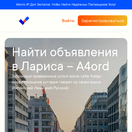
Место #1 Для Экспатов, Чтобы Найти Надёжных Поставщиков Услуг
Войти
Зарегистрироваться
Найти объявления
в Лариса – A4ord
Забронируй проверенные услуги возле себя. Найди
профессионалов, которые говорят на твоём языке
(Английский, Немецкий, Русский)