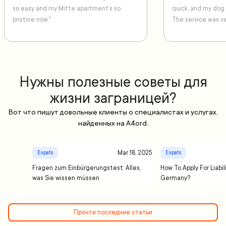
so easy and my Mitte apartment’s so
quick, and my dog
pristine now."
The service was ve
Нужны полезные советы для
жизни заграницей?
Вот что пишут довольные клиенты о специалистах и услугах,
найденных на A4ord.
Mar 18, 2025
Expats
Expats
Fragen zum Einbürgerungstest: Alles,
How To Apply For Liabil
was Sie wissen müssen
Germany?
Прочти последние статьи