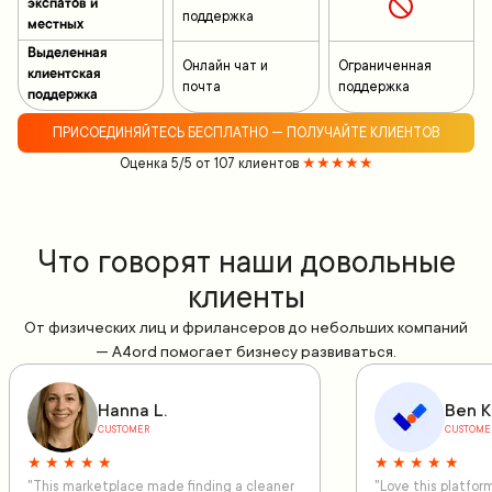
экспатов и
поддержка
местных
Выделенная
Онлайн чат и
Ограниченная
клиентская
почта
поддержка
поддержка
ПРИСОЕДИНЯЙТЕСЬ БЕСПЛАТНО — ПОЛУЧАЙТЕ КЛИЕНТОВ
Оценка 5/5 от 107 клиентов
★★★★★
Что говорят наши довольные
клиенты
От физических лиц и фрилансеров до небольших компаний
— A4ord помогает бизнесу развиваться.
Hanna L.
Ben K
CUSTOMER
CUSTOME
★ ★ ★ ★ ★
★ ★ ★ ★ ★
"This marketplace made finding a cleaner
"Love this platfo