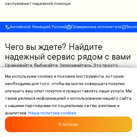
заслуживает надежной помощи.
Английский, Немецкий, Русский
Проверенные исполнители
Безо
Чего вы ждете? Найдите
надежный сервис рядом с вами
Сравнивайте. Выбирайте. Записывайтесь. Это просто.
Поиск по потребностям
-
Найдите специалиста, который
Мы используем cookies и похожие инструменты, которые
соответствует вашим требованиям
необходимы для того, чтобы вы могли совершать покупки,
Проверенные профили
-
Квалифицированные специалисты с
улучшать ваш опыт покупок и предоставлять наши услуги. Мы
подтвержденным опытом
также делимся информацией о использовании нашего сайта
Гибкое планирование
-
Записывайтесь онлайн и выбирайте
с нашими партнерами по социальным сетям, рекламе и
удобное время без лишних хлопот
аналитике.
Наша политика cookies.
НАЙТИ УСЛУГУ
Оценка 5/5 от 107 Клиентов
★★★★★
Я согласен