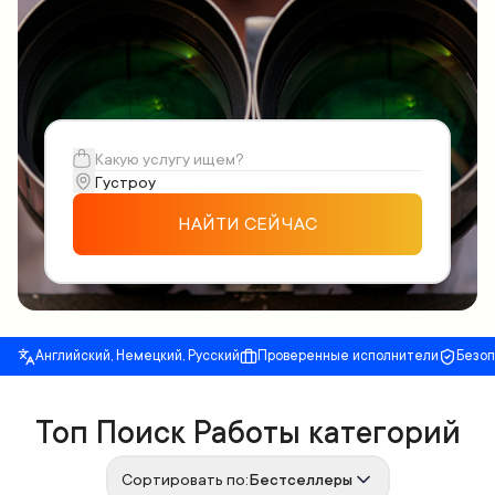
НАЙТИ СЕЙЧАС
Английский, Немецкий, Русский
Проверенные исполнители
Безо
Топ Поиск Работы категорий
Сортировать по:
Бестселлеры