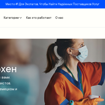
Место #1 Для Экспатов, Чтобы Найти Надёжных Поставщиков Услуг
Категории
Как это работает
О нас
рхен
 вами.
истов,
немецком и