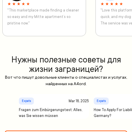
★ ★ ★ ★ ★
★ ★ ★ ★ ★
"This marketplace made finding a cleaner
"Love this platfo
so easy and my Mitte apartment’s so
quick, and my dog
pristine now."
The service was ve
Нужны полезные советы для
жизни заграницей?
Вот что пишут довольные клиенты о специалистах и услугах,
найденных на A4ord.
Mar 18, 2025
Expats
Expats
Fragen zum Einbürgerungstest: Alles,
How To Apply For Liabil
was Sie wissen müssen
Germany?