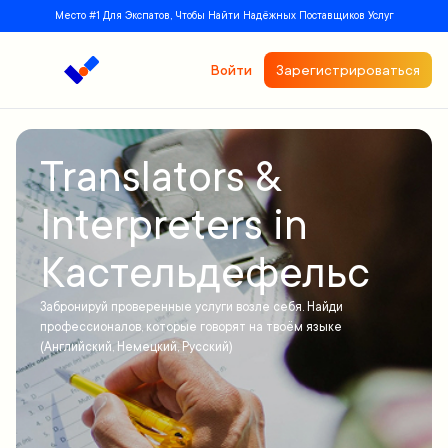
Место #1 Для Экспатов, Чтобы Найти Надёжных Поставщиков Услуг
Войти
Зарегистрироваться
Translators &
Interpreters in
Кастельдефельс
Забронируй проверенные услуги возле себя. Найди
профессионалов, которые говорят на твоём языке
(Английский, Немецкий, Русский)