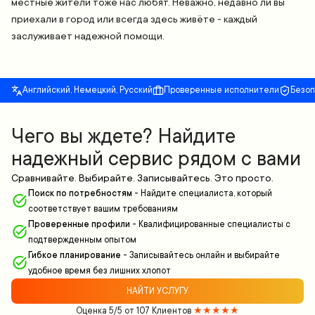
местные жители тоже нас любят. Неважно, недавно ли вы
приехали в город или всегда здесь живёте - каждый
заслуживает надежной помощи.
Английский, Немецкий, Русский
Проверенные исполнители
Безо
Чего вы ждете? Найдите
надежный сервис рядом с вами
Сравнивайте. Выбирайте. Записывайтесь. Это просто.
Поиск по потребностям
-
Найдите специалиста, который
соответствует вашим требованиям
Проверенные профили
-
Квалифицированные специалисты с
подтвержденным опытом
Гибкое планирование
-
Записывайтесь онлайн и выбирайте
удобное время без лишних хлопот
НАЙТИ УСЛУГУ
Оценка 5/5 от 107 Клиентов
★★★★★