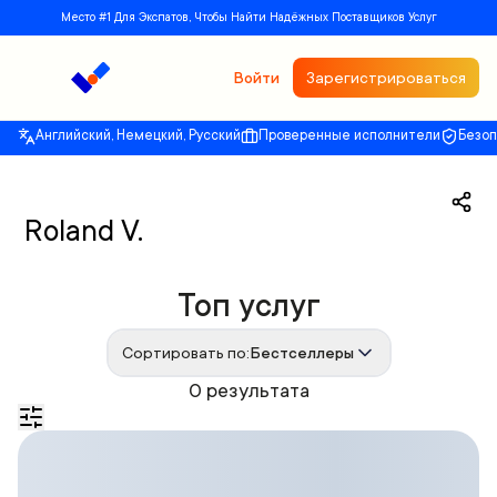
Место #1 Для Экспатов, Чтобы Найти Надёжных Поставщиков Услуг
Войти
Зарегистрироваться
Английский, Немецкий, Русский
Проверенные исполнители
Безо
Roland V.
Топ услуг
Сортировать по:
Бестселлеры
0 результата