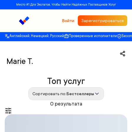
Место #1 Для Экспатов, Чтобы Найти Надёжных Поставщиков Услуг
Войти
Зарегистрироваться
Английский, Немецкий, Русский
Проверенные исполнители
Безо
Marie T.
Топ услуг
Сортировать по:
Бестселлеры
0 результата