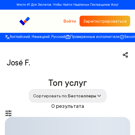
Место #1 Для Экспатов, Чтобы Найти Надёжных Поставщиков Услуг
Войти
Зарегистрироваться
Английский, Немецкий, Русский
Проверенные исполнители
Безо
José F.
Топ услуг
Сортировать по:
Бестселлеры
0 результата