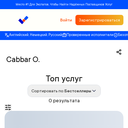
Место #1 Для Экспатов, Чтобы Найти Надёжных Поставщиков Услуг
Войти
Зарегистрироваться
Английский, Немецкий, Русский
Проверенные исполнители
Безо
Cabbar O.
Топ услуг
Сортировать по:
Бестселлеры
0 результата