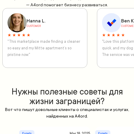
— A4ord помогает бизнесу развиваться.
Hanna L.
Ben K
CUSTOMER
CUSTOME
★ ★ ★ ★ ★
★ ★ ★ ★ ★
"This marketplace made finding a cleaner
"Love this platfo
so easy and my Mitte apartment’s so
quick, and my dog
pristine now."
The service was ve
Нужны полезные советы для
жизни заграницей?
Вот что пишут довольные клиенты о специалистах и услугах,
найденных на A4ord.
Mar 18, 2025
Expats
Expats