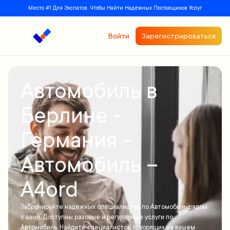
Место #1 Для Экспатов, Чтобы Найти Надёжных Поставщиков Услуг
Войти
Зарегистрироваться
Автомобиль в
Берлине -
Германия -
Автомобиль –
A4ord
Забронируйте надежных специалистов по Автомобиль рядом
с вами. Доступны разовые и регулярные услуги по
Автомобиль. Найдите специалистов, говорящих на вашем