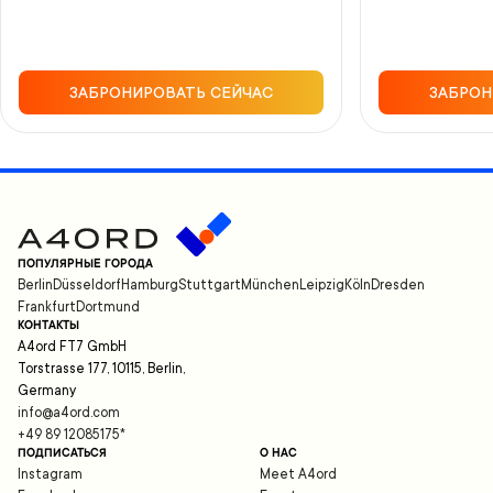
ЗАБРОНИРОВАТЬ СЕЙЧАС
ЗАБРОН
ПОПУЛЯРНЫЕ ГОРОДА
Berlin
Düsseldorf
Hamburg
Stuttgart
München
Leipzig
Köln
Dresden
Frankfurt
Dortmund
КОНТАКТЫ
A4ord FT7 GmbH
Torstrasse 177, 10115, Berlin,
Germany
info@a4ord.com
+49 89 12085175
*
ПОДПИСАТЬСЯ
О НАС
Instagram
Meet A4ord