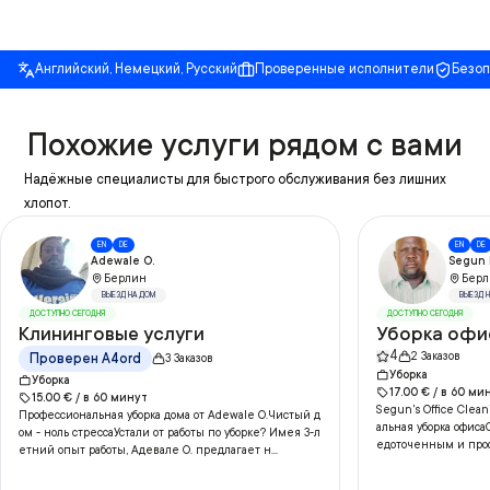
Английский, Немецкий, Русский
Проверенные исполнители
Безо
Похожие услуги рядом с вами
Надёжные специалисты для быстрого обслуживания без лишних
хлопот.
EN
DE
EN
DE
Adewale O.
Segun I
Берлин
Берл
ВЫЕЗД НА ДОМ
ВЫЕЗД 
ДОСТУПНО СЕГОДНЯ
ДОСТУПНО СЕГОДНЯ
Клининговые услуги
Уборка офи
4
2
Заказов
Проверен A4ord
3
Заказов
Уборка
Уборка
17.00
€ /
в
60
ми
15.00
€ /
в
60
минут
Segun's Office Clea
Профессиональная уборка дома от Adewale O.Чистый д
альная уборка офиса
ом - ноль стрессаУстали от работы по уборке? Имея 3-л
едоточенным и проф
етний опыт работы, Адевале О. предлагает н...