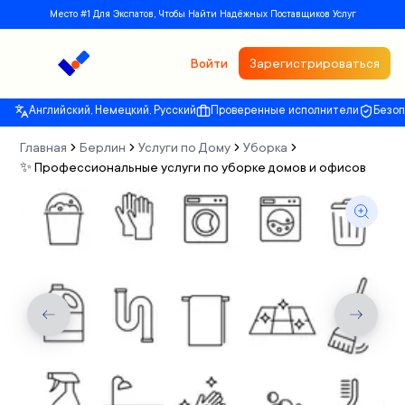
Место #1 Для Экспатов, Чтобы Найти Надёжных Поставщиков Услуг
Войти
Зарегистрироваться
Английский, Немецкий, Русский
Проверенные исполнители
Безо
Главная
Берлин
Услуги по Дому
Уборка
✨ Профессиональные услуги по уборке домов и офисов
Previous slide
Next sli