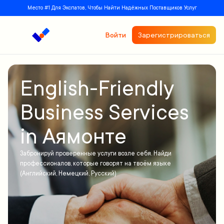
Место #1 Для Экспатов, Чтобы Найти Надёжных Поставщиков Услуг
Войти
Зарегистрироваться
English-Friendly
Business Services
in Аямонте
Забронируй проверенные услуги возле себя. Найди
профессионалов, которые говорят на твоём языке
(Английский, Немецкий, Русский)