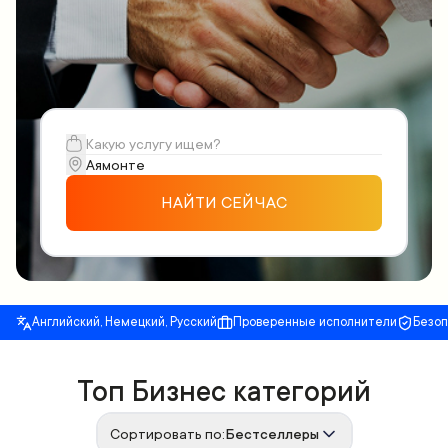
НАЙТИ СЕЙЧАС
Английский, Немецкий, Русский
Проверенные исполнители
Безо
Топ Бизнес категорий
Сортировать по:
Бестселлеры