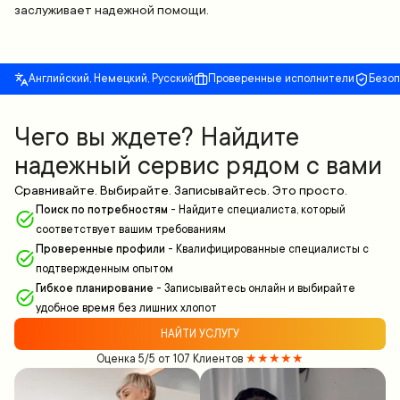
заслуживает надежной помощи.
Английский, Немецкий, Русский
Проверенные исполнители
Безо
Чего вы ждете? Найдите
надежный сервис рядом с вами
Сравнивайте. Выбирайте. Записывайтесь. Это просто.
Поиск по потребностям
-
Найдите специалиста, который
соответствует вашим требованиям
Проверенные профили
-
Квалифицированные специалисты с
подтвержденным опытом
Гибкое планирование
-
Записывайтесь онлайн и выбирайте
удобное время без лишних хлопот
НАЙТИ УСЛУГУ
Оценка 5/5 от 107 Клиентов
★★★★★