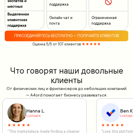
экспатов и
поддержка
местных
Выделенная
Онлайн чат и
Ограниченная
клиентская
почта
поддержка
поддержка
ПРИСОЕДИНЯЙТЕСЬ БЕСПЛАТНО — ПОЛУЧАЙТЕ КЛИЕНТОВ
Оценка 5/5 от 107 клиентов
★★★★★
Что говорят наши довольные
клиенты
От физических лиц и фрилансеров до небольших компаний
— A4ord помогает бизнесу развиваться.
Hanna L.
Ben K
CUSTOMER
CUSTOME
★ ★ ★ ★ ★
★ ★ ★ ★ ★
"This marketplace made finding a cleaner
"Love this platfo