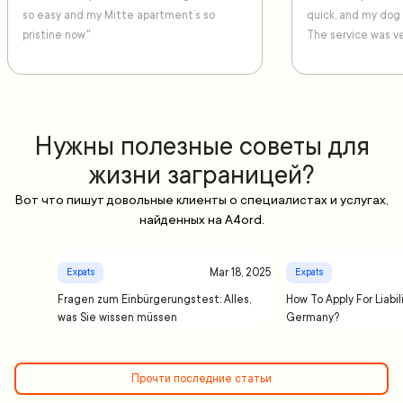
so easy and my Mitte apartment’s so
quick, and my dog
pristine now."
The service was ve
Нужны полезные советы для
жизни заграницей?
Вот что пишут довольные клиенты о специалистах и услугах,
найденных на A4ord.
Mar 18, 2025
Expats
Expats
Fragen zum Einbürgerungstest: Alles,
How To Apply For Liabil
was Sie wissen müssen
Germany?
Прочти последние статьи