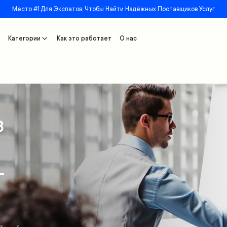
Место #1 Для Экспатов, Чтобы Найти Надёжных Поставщиков Услуг
Категории
Как это работает
О нас
в
–