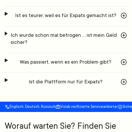
Ist es teurer, weil es für Expats gemacht ist?
Ich wurde schon mal betrogen … ist mein Geld
sicher?
Was passiert, wenn es ein Problem gibt?
Ist die Plattform nur für Expats?
Englisch, Deutsch, Russisch
Vorab verifizierte Serviceanbieter
Sich
Worauf warten Sie? Finden Sie