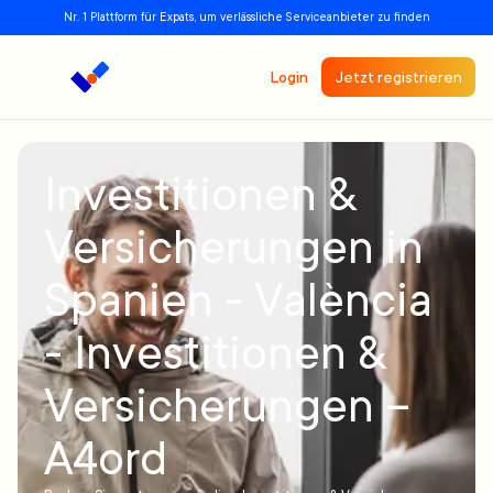
Nr. 1 Plattform für Expats, um verlässliche Serviceanbieter zu finden
Login
Jetzt registrieren
Investitionen &
Versicherungen in
Spanien - València
- Investitionen &
Versicherungen –
A4ord