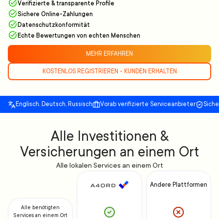
Verifizierte & transparente Profile
Sichere Online-Zahlungen
Datenschutzkonformität
Echte Bewertungen von echten Menschen
MEHR ERFAHREN
KOSTENLOS REGISTRIEREN - KUNDEN ERHALTEN
Englisch, Deutsch, Russisch
Vorab verifizierte Serviceanbieter
Sich
Alle Investitionen &
Versicherungen an einem Ort
Alle lokalen Services an einem Ort
Andere Plattformen
Alle benötigten
Services an einem Ort