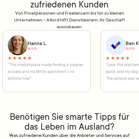
zufriedenen Kunden
Von Privatpersonen und Freelancern bis hin zu kleinen
Unternehmen – A4ord hilft Dienstleistern, ihr Geschäft
auszubauen.
Hanna L.
Ben K
BUYER
BUYER
★ ★ ★ ★ ★
★ ★ ★ ★ ★
"This marketplace made finding a cleaner
"Love this platfo
so easy and my Mitte apartment’s so
quick, and my dog
pristine now."
The service was ve
Benötigen Sie smarte Tipps für
das Leben im Ausland?
Was zufriedene Kunden über die Anbieter und Services auf