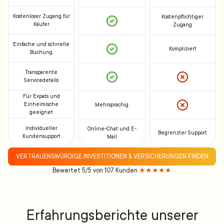
Kostenloser Zugang für
Kostenpflichtiger
Käufer
Zugang
Einfache und schnelle
Kompliziert
Buchung
Transparente
Servicedetails
Für Expats und
Einheimische
Mehrsprachig
geeignet
Individueller
Online-Chat und E-
Begrenzter Support
Kundensupport
Mail
VERTRAUENSWÜRDIGE INVESTITIONEN & VERSICHERUNGEN FINDEN
Bewertet 5/5 von 107 Kunden
★★★★★
Erfahrungsberichte unserer