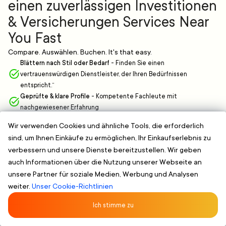
einen zuverlässigen Investitionen
& Versicherungen Services Near
You Fast
Compare. Auswählen. Buchen. It's that easy.
Blättern nach Stil oder Bedarf
-
Finden Sie einen
vertrauenswürdigen Dienstleister, der Ihren Bedürfnissen
entspricht.“
Geprüfte & klare Profile
-
Kompetente Fachleute mit
nachgewiesener Erfahrung
Flexible Terminplanung
-
Buchen Sie online und wählen Sie eine
Wir verwenden Cookies und ähnliche Tools, die erforderlich
Zeit, die für Sie passt, ohne zusätzlichen Aufwand.
sind, um Ihnen Einkäufe zu ermöglichen, Ihr Einkaufserlebnis zu
FINDEN SIE EINE INVESTITIONEN & VERSICHERUNGEN DIENSTLEISTUNG
verbessern und unsere Dienste bereitzustellen. Wir geben
Bewertet 5/5 von 107 Kunden
★★★★★
auch Informationen über die Nutzung unserer Webseite an
unsere Partner für soziale Medien, Werbung und Analysen
weiter.
Unser Cookie-Richtlinien
Ich stimme zu