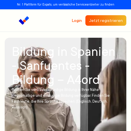
Nr. 1 Plattform für Expats, um verlässliche Serviceanbieter zu finden
Login
Jetzt registrieren
Bildung in Spanien
- Sanfuentes -
Bildung – A4ord
Buchen Sie vertrauenswürdige Bildung in Ihrer Nähe.
Regelmäßige und einmalige Bildung verfügbar. Finden Sie
Fachleute, die Ihre Sprache sprechen (Englisch, Deutsch,
Russisch)