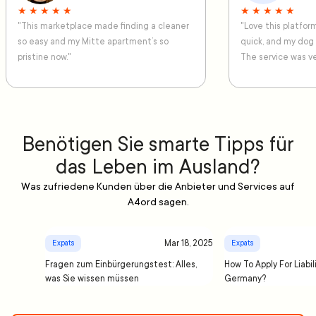
★ ★ ★ ★ ★
★ ★ ★ ★ ★
"This marketplace made finding a cleaner
"Love this platfo
so easy and my Mitte apartment’s so
quick, and my dog
pristine now."
The service was ve
Benötigen Sie smarte Tipps für
das Leben im Ausland?
Was zufriedene Kunden über die Anbieter und Services auf
A4ord sagen.
Mar 18, 2025
Expats
Expats
Fragen zum Einbürgerungstest: Alles,
How To Apply For Liabil
was Sie wissen müssen
Germany?