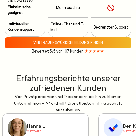
Für Expats und
Einheimische
Mehrsprachig
geeignet
Individueller
Online-Chat und E-
Begrenzter Support
Kundensupport
Mail
VERTRAUENSWÜRDIGE BILDUNG FINDEN
Bewertet 5/5 von 107 Kunden
★★★★★
Erfahrungsberichte unserer
zufriedenen Kunden
Von Privatpersonen und Freelancern bis hin zu kleinen
Unternehmen – A4ord hilft Dienstleistern, ihr Geschäft
auszubauen.
Hanna L.
Ben K
CUSTOMER
CUSTOME