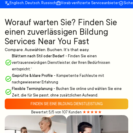
Englisch, Deutsch, Russisch
Vorab verifizierte Serviceanbieter
Sich
Worauf warten Sie? Finden Sie
einen zuverlässigen Bildung
Services Near You Fast
Compare. Auswählen. Buchen. It's that easy.
Blättern nach Stil oder Bedarf
-
Finden Sie einen
vertrauenswürdigen Dienstleister, der Ihren Bedürfnissen
entspricht.“
Geprüfte & klare Profile
-
Kompetente Fachleute mit
nachgewiesener Erfahrung
Flexible Terminplanung
-
Buchen Sie online und wählen Sie eine
Zeit, die für Sie passt, ohne zusätzlichen Aufwand.
FINDEN SIE EINE BILDUNG DIENSTLEISTUNG
Bewertet 5/5 von 107 Kunden
★★★★★