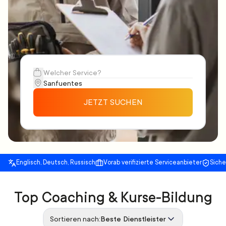
JETZT SUCHEN
Englisch, Deutsch, Russisch
Vorab verifizierte Serviceanbieter
Sich
Top Coaching & Kurse-Bildung
Sortieren nach:
Beste Dienstleister