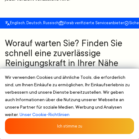
Englisch, Deutsch, Russisch
Vorab verifizierte Serviceanbieter
Sich
Worauf warten Sie? Finden Sie
schnell eine zuverlässige
Reinigungskraft in Ihrer Nähe
Vergleichen. Wählen. Buchen. So einfach ist das.
Wir verwenden Cookies und ähnliche Tools, die erforderlich
Blättern nach Stil oder Bedarf
-
Von der täglichen Reinigung bis
sind, um Ihnen Einkäufe zu ermöglichen, Ihr Einkaufserlebnis zu
zum gründlichen Frühjahrsputz - finden Sie eine Reinigungskraft,
verbessern und unsere Dienste bereitzustellen. Wir geben
die zu Ihren Bedürfnissen passt.
Geprüfte & klare Profile
-
Qualifizierte Reinigungskräfte mit
auch Informationen über die Nutzung unserer Webseite an
nachgewiesener Erfahrung.
unsere Partner für soziale Medien, Werbung und Analysen
Flexible Terminplanung
-
Buchen Sie online und wählen Sie eine
weiter.
Unser Cookie-Richtlinien
Zeit, die für Sie passt, ohne zusätzlichen Aufwand.
Ich stimme zu
JETZT ZUVERLÄSSIGE REINIGUNGSKRAFT FINDEN
Bewertet 5/5 von 107 Kunden
★★★★★