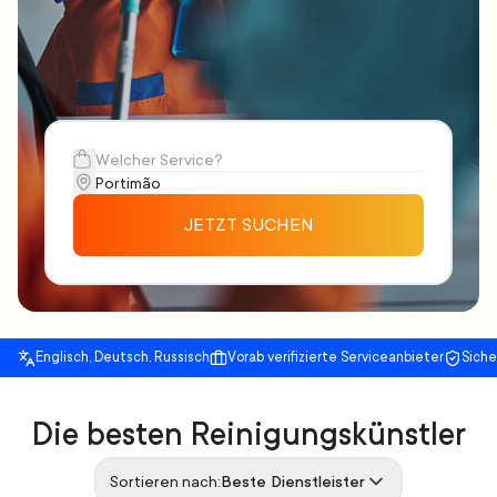
JETZT SUCHEN
Englisch, Deutsch, Russisch
Vorab verifizierte Serviceanbieter
Sich
Die besten Reinigungskünstler
Sortieren nach:
Beste Dienstleister