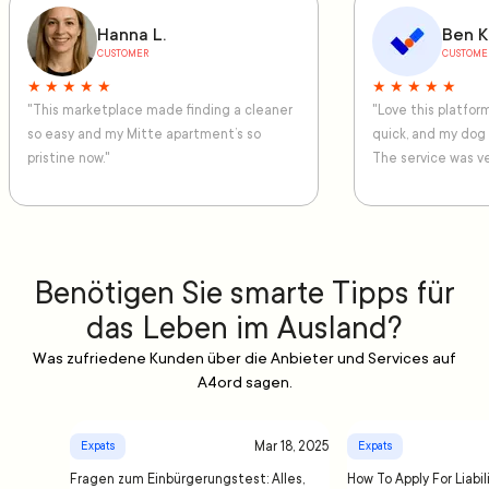
Hanna L.
Ben K
CUSTOMER
CUSTOME
★ ★ ★ ★ ★
★ ★ ★ ★ ★
"This marketplace made finding a cleaner
"Love this platfo
so easy and my Mitte apartment’s so
quick, and my dog
pristine now."
The service was ve
Benötigen Sie smarte Tipps für
das Leben im Ausland?
Was zufriedene Kunden über die Anbieter und Services auf
A4ord sagen.
Mar 18, 2025
Expats
Expats
Fragen zum Einbürgerungstest: Alles,
How To Apply For Liabil