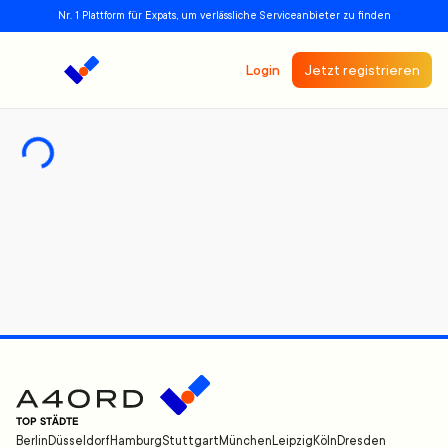
Nr. 1 Plattform für Expats, um verlässliche Serviceanbieter zu finden
Login
Jetzt registrieren
TOP STÄDTE
Berlin
Düsseldorf
Hamburg
Stuttgart
München
Leipzig
Köln
Dresden