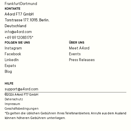
Frankfurt
Dortmund
KONTAKTE
A4ord FT7 GmbH
Torstrasse 177, 10115, Berlin,
Deutschland
info@a4ord.com
+49 89 12085175
*
FOLGEN SIE UNS
ÜBER UNS
Instagram
Meet A4ord
Facebook
Events
LinkedIn
Press Releases
Expats
Blog
HILFE
support@a4ord.com
©
2026
A4ord FT7 GmbH
Datenschutz
Impressum
Geschäftsbedingungen
*Es gelten die üblichen Gebühren Ihres Telefonanbieters. Anrufe aus dem Ausland
können höheren Gebühren unterliegen.