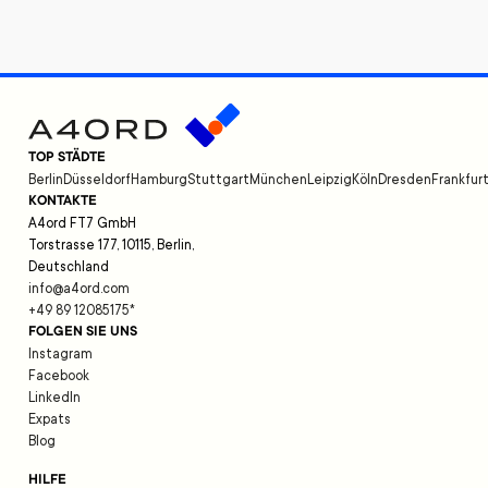
TOP STÄDTE
Berlin
Düsseldorf
Hamburg
Stuttgart
München
Leipzig
Köln
Dresden
Frankfur
KONTAKTE
A4ord FT7 GmbH
Torstrasse 177, 10115, Berlin,
Deutschland
info@a4ord.com
+49 89 12085175
*
FOLGEN SIE UNS
Instagram
Facebook
LinkedIn
Expats
Blog
HILFE