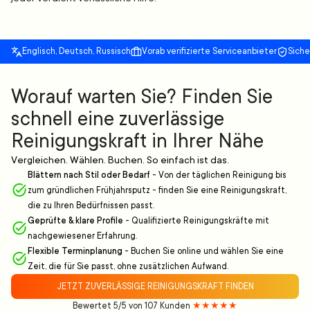
Englisch, Deutsch, Russisch
Vorab verifizierte Serviceanbieter
Sich
Worauf warten Sie? Finden Sie
schnell eine zuverlässige
Reinigungskraft in Ihrer Nähe
Vergleichen. Wählen. Buchen. So einfach ist das.
Blättern nach Stil oder Bedarf
-
Von der täglichen Reinigung bis
zum gründlichen Frühjahrsputz - finden Sie eine Reinigungskraft,
die zu Ihren Bedürfnissen passt.
Geprüfte & klare Profile
-
Qualifizierte Reinigungskräfte mit
nachgewiesener Erfahrung.
Flexible Terminplanung
-
Buchen Sie online und wählen Sie eine
Zeit, die für Sie passt, ohne zusätzlichen Aufwand.
JETZT ZUVERLÄSSIGE REINIGUNGSKRAFT FINDEN
Bewertet 5/5 von 107 Kunden
★★★★★