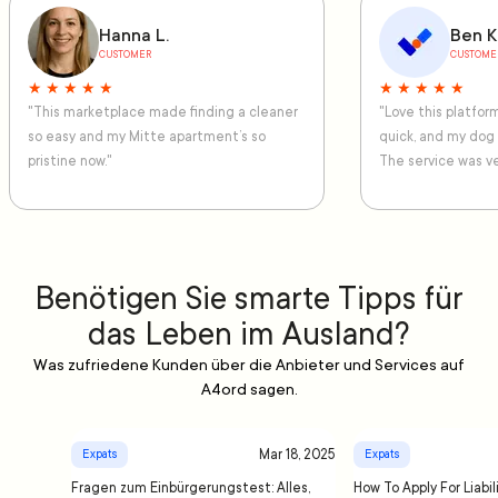
Hanna L.
Ben K
CUSTOMER
CUSTOME
★ ★ ★ ★ ★
★ ★ ★ ★ ★
"This marketplace made finding a cleaner
"Love this platfo
so easy and my Mitte apartment’s so
quick, and my dog
pristine now."
The service was ve
Benötigen Sie smarte Tipps für
das Leben im Ausland?
Was zufriedene Kunden über die Anbieter und Services auf
A4ord sagen.
Mar 18, 2025
Expats
Expats
Fragen zum Einbürgerungstest: Alles,
How To Apply For Liabil