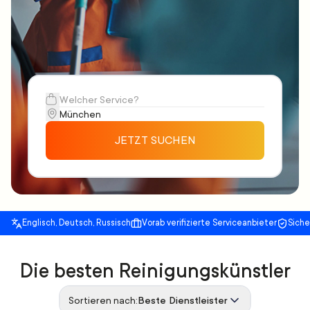
JETZT SUCHEN
Englisch, Deutsch, Russisch
Vorab verifizierte Serviceanbieter
Sich
Die besten Reinigungskünstler
Sortieren nach:
Beste Dienstleister