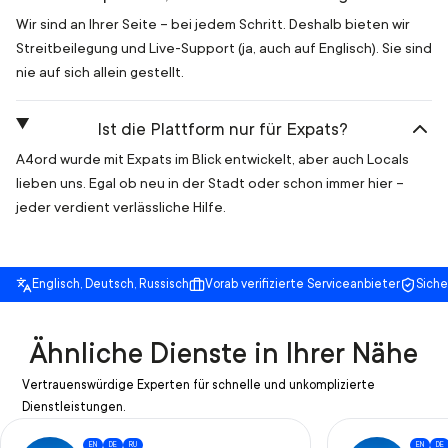
Wir sind an Ihrer Seite – bei jedem Schritt. Deshalb bieten wir
Streitbeilegung und Live-Support (ja, auch auf Englisch). Sie sind
nie auf sich allein gestellt.
Ist die Plattform nur für Expats?
A4ord wurde mit Expats im Blick entwickelt, aber auch Locals
lieben uns. Egal ob neu in der Stadt oder schon immer hier –
jeder verdient verlässliche Hilfe.
Englisch, Deutsch, Russisch
Vorab verifizierte Serviceanbieter
Sich
Ähnliche Dienste in Ihrer Nähe
Vertrauenswürdige Experten für schnelle und unkomplizierte
Dienstleistungen.
EN
DE
RU
EN
DE