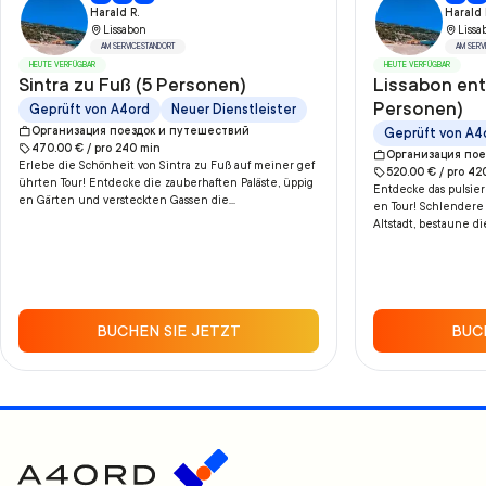
Harald R.
Harald 
Lissabon
Lissa
AM SERVICESTANDORT
AM SERV
HEUTE VERFÜGBAR
HEUTE VERFÜGBAR
Sintra zu Fuß (5 Personen)
Lissabon en
Personen)
Geprüft von A4ord
Neuer Dienstleister
Организация поездок и путешествий
Geprüft von A4
470.00
€ /
pro
240
min
Организация пое
Erlebe die Schönheit von Sintra zu Fuß auf meiner gef
520.00
€ /
pro
42
ührten Tour! Entdecke die zauberhaften Paläste, üppig
Entdecke das pulsier
en Gärten und versteckten Gassen die...
en Tour! Schlendere
Altstadt, bestaune die
BUCHEN SIE JETZT
BUC