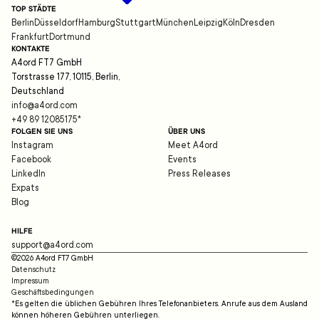
TOP STÄDTE
Berlin
Düsseldorf
Hamburg
Stuttgart
München
Leipzig
Köln
Dresden
Frankfurt
Dortmund
KONTAKTE
A4ord FT7 GmbH
Torstrasse 177, 10115, Berlin,
Deutschland
info@a4ord.com
+49 89 12085175
*
FOLGEN SIE UNS
ÜBER UNS
Instagram
Meet A4ord
Facebook
Events
LinkedIn
Press Releases
Expats
Blog
HILFE
support@a4ord.com
©
2026
A4ord FT7 GmbH
Datenschutz
Impressum
Geschäftsbedingungen
*Es gelten die üblichen Gebühren Ihres Telefonanbieters. Anrufe aus dem Ausland
können höheren Gebühren unterliegen.