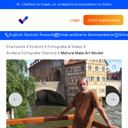
Nr. 1 Plattform für Expats, um verlässliche Serviceanbieter zu finden
Login
Jetzt registrieren
Englisch, Deutsch, Russisch
Vorab verifizierte Serviceanbieter
Sich
Startseite
Ködnitz
Fotografie & Video
Andere Fotografie-Dienste
Mature Male Art Model
Previous slide
Next sli