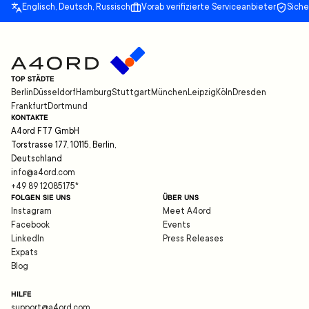
Englisch, Deutsch, Russisch
Vorab verifizierte Serviceanbieter
Sich
TOP STÄDTE
Berlin
Düsseldorf
Hamburg
Stuttgart
München
Leipzig
Köln
Dresden
Frankfurt
Dortmund
KONTAKTE
A4ord FT7 GmbH
Torstrasse 177, 10115, Berlin,
Deutschland
info@a4ord.com
+49 89 12085175
*
FOLGEN SIE UNS
ÜBER UNS
Instagram
Meet A4ord
Facebook
Events
LinkedIn
Press Releases
Expats
Blog
HILFE
support@a4ord.com