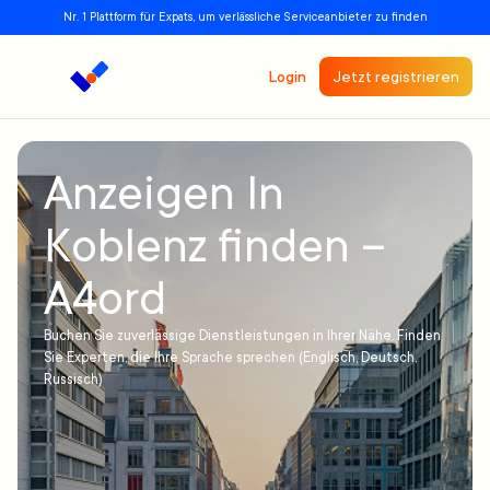
Nr. 1 Plattform für Expats, um verlässliche Serviceanbieter zu finden
Login
Jetzt registrieren
Anzeigen In
Koblenz finden –
A4ord
Buchen Sie zuverlässige Dienstleistungen in Ihrer Nähe. Finden
Sie Experten, die Ihre Sprache sprechen (Englisch, Deutsch,
Russisch)