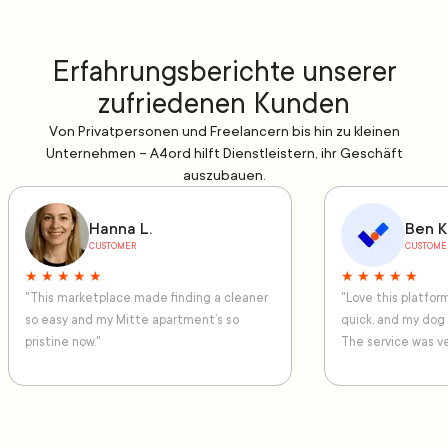
Erfahrungsberichte unserer
zufriedenen Kunden
Von Privatpersonen und Freelancern bis hin zu kleinen
Unternehmen – A4ord hilft Dienstleistern, ihr Geschäft
auszubauen.
Hanna L.
Ben K
CUSTOMER
CUSTOME
★ ★ ★ ★ ★
★ ★ ★ ★ ★
"This marketplace made finding a cleaner
"Love this platfo
so easy and my Mitte apartment’s so
quick, and my dog
pristine now."
The service was ve