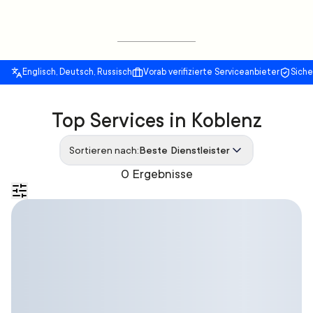
Englisch, Deutsch, Russisch
Vorab verifizierte Serviceanbieter
Sich
Top Services in Koblenz
Sortieren nach:
Beste Dienstleister
0 Ergebnisse