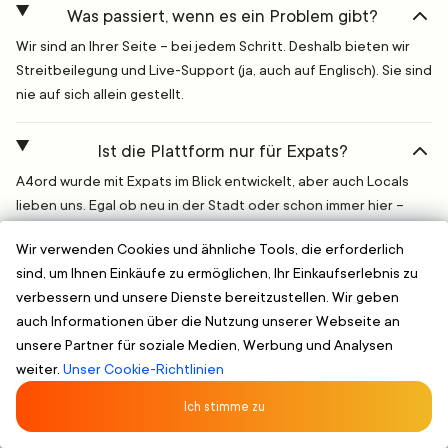
Was passiert, wenn es ein Problem gibt?
Wir sind an Ihrer Seite – bei jedem Schritt. Deshalb bieten wir
Streitbeilegung und Live-Support (ja, auch auf Englisch). Sie sind
nie auf sich allein gestellt.
Ist die Plattform nur für Expats?
A4ord wurde mit Expats im Blick entwickelt, aber auch Locals
lieben uns. Egal ob neu in der Stadt oder schon immer hier –
jeder verdient verlässliche Hilfe.
Wir verwenden Cookies und ähnliche Tools, die erforderlich
sind, um Ihnen Einkäufe zu ermöglichen, Ihr Einkaufserlebnis zu
verbessern und unsere Dienste bereitzustellen. Wir geben
Englisch, Deutsch, Russisch
Vorab verifizierte Serviceanbieter
Sich
auch Informationen über die Nutzung unserer Webseite an
unsere Partner für soziale Medien, Werbung und Analysen
Worauf warten Sie? Finden Sie
weiter.
Unser Cookie-Richtlinien
den richtigen Service in Ihrer
Ich stimme zu
Nähe