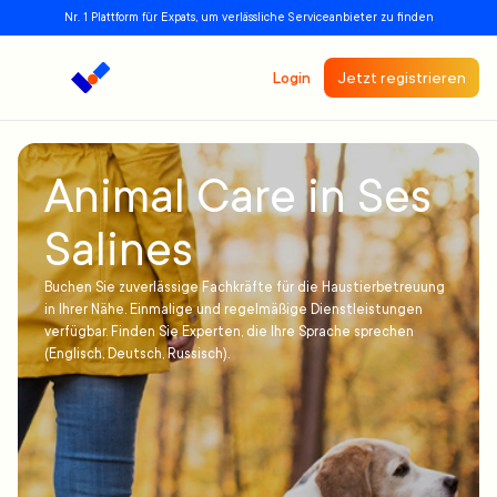
Nr. 1 Plattform für Expats, um verlässliche Serviceanbieter zu finden
Login
Jetzt registrieren
Animal Care in Ses
Salines
Buchen Sie zuverlässige Fachkräfte für die Haustierbetreuung
in Ihrer Nähe. Einmalige und regelmäßige Dienstleistungen
verfügbar. Finden Sie Experten, die Ihre Sprache sprechen
(Englisch, Deutsch, Russisch).