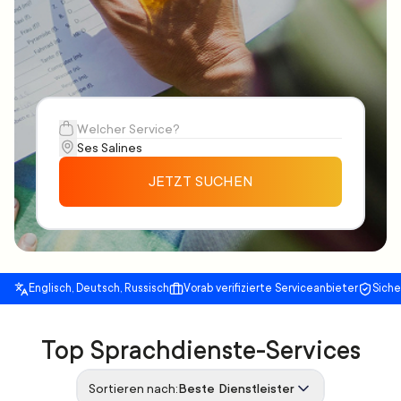
JETZT SUCHEN
Englisch, Deutsch, Russisch
Vorab verifizierte Serviceanbieter
Sich
Top Sprachdienste-Services
Sortieren nach:
Beste Dienstleister