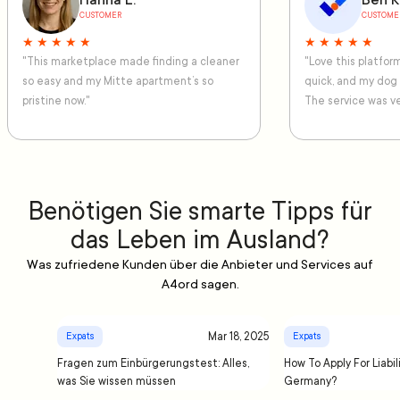
Hanna L.
Ben K
CUSTOMER
CUSTOME
★ ★ ★ ★ ★
★ ★ ★ ★ ★
"This marketplace made finding a cleaner
"Love this platfo
so easy and my Mitte apartment’s so
quick, and my dog
pristine now."
The service was ve
Benötigen Sie smarte Tipps für
das Leben im Ausland?
Was zufriedene Kunden über die Anbieter und Services auf
A4ord sagen.
Mar 18, 2025
Expats
Expats
Fragen zum Einbürgerungstest: Alles,
How To Apply For Liabil
was Sie wissen müssen
Germany?