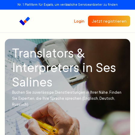
Nr. 1 Plattform für Expats, um verlässliche Serviceanbieter zu finden
Login
Jetzt registrieren
Translators &
Interpreters in Ses
Salines
Buchen Sie zuverlässige Dienstleistungen in Ihrer Nähe. Finden
Sie Experten, die Ihre Sprache sprechen (Englisch, Deutsch,
Russisch)