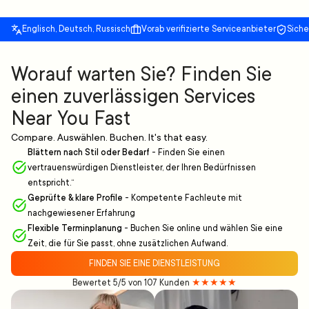
Englisch, Deutsch, Russisch
Vorab verifizierte Serviceanbieter
Sich
Worauf warten Sie? Finden Sie
einen zuverlässigen Services
Near You Fast
Compare. Auswählen. Buchen. It's that easy.
Blättern nach Stil oder Bedarf
-
Finden Sie einen
vertrauenswürdigen Dienstleister, der Ihren Bedürfnissen
entspricht.“
Geprüfte & klare Profile
-
Kompetente Fachleute mit
nachgewiesener Erfahrung
Flexible Terminplanung
-
Buchen Sie online und wählen Sie eine
Zeit, die für Sie passt, ohne zusätzlichen Aufwand.
FINDEN SIE EINE DIENSTLEISTUNG
Bewertet 5/5 von 107 Kunden
★★★★★