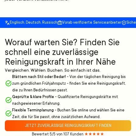
Englisch, Deutsch, Russisch
Vorab verifizierte Serviceanbieter
Sich
Worauf warten Sie? Finden Sie
schnell eine zuverlässige
Reinigungskraft in Ihrer Nähe
Vergleichen. Wählen. Buchen. So einfach ist das.
Blättern nach Stil oder Bedarf
-
Von der täglichen Reinigung bis
zum gründlichen Frühjahrsputz - finden Sie eine Reinigungskraft,
die zu Ihren Bedürfnissen passt.
Geprüfte & klare Profile
-
Qualifizierte Reinigungskräfte mit
nachgewiesener Erfahrung.
Flexible Terminplanung
-
Buchen Sie online und wählen Sie eine
Zeit, die für Sie passt, ohne zusätzlichen Aufwand.
JETZT ZUVERLÄSSIGE REINIGUNGSKRAFT FINDEN
Bewertet 5/5 von 107 Kunden
★★★★★