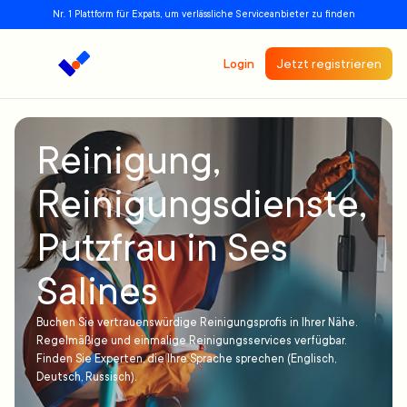
Nr. 1 Plattform für Expats, um verlässliche Serviceanbieter zu finden
Login
Jetzt registrieren
Reinigung,
Reinigungsdienste,
Putzfrau in Ses
Salines
Buchen Sie vertrauenswürdige Reinigungsprofis in Ihrer Nähe.
Regelmäßige und einmalige Reinigungsservices verfügbar.
Finden Sie Experten, die Ihre Sprache sprechen (Englisch,
Deutsch, Russisch).