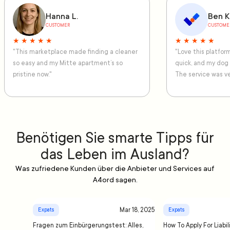
Hanna L.
Ben K
CUSTOMER
CUSTOME
★ ★ ★ ★ ★
★ ★ ★ ★ ★
"This marketplace made finding a cleaner
"Love this platfo
so easy and my Mitte apartment’s so
quick, and my dog
pristine now."
The service was ve
Benötigen Sie smarte Tipps für
das Leben im Ausland?
Was zufriedene Kunden über die Anbieter und Services auf
A4ord sagen.
Mar 18, 2025
Expats
Expats
Fragen zum Einbürgerungstest: Alles,
How To Apply For Liabil