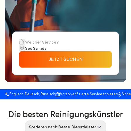
JETZT SUCHEN
Englisch, Deutsch, Russisch
Vorab verifizierte Serviceanbieter
Sich
Die besten Reinigungskünstler
Sortieren nach:
Beste Dienstleister