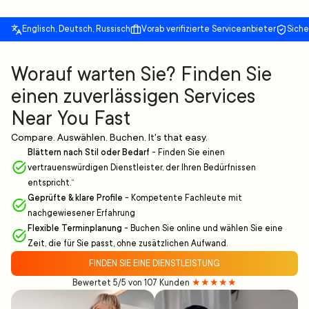
Englisch, Deutsch, Russisch
Vorab verifizierte Serviceanbieter
Sich
Worauf warten Sie? Finden Sie
einen zuverlässigen Services
Near You Fast
Compare. Auswählen. Buchen. It's that easy.
Blättern nach Stil oder Bedarf
-
Finden Sie einen
vertrauenswürdigen Dienstleister, der Ihren Bedürfnissen
entspricht.“
Geprüfte & klare Profile
-
Kompetente Fachleute mit
nachgewiesener Erfahrung
Flexible Terminplanung
-
Buchen Sie online und wählen Sie eine
Zeit, die für Sie passt, ohne zusätzlichen Aufwand.
FINDEN SIE EINE DIENSTLEISTUNG
Bewertet 5/5 von 107 Kunden
★★★★★