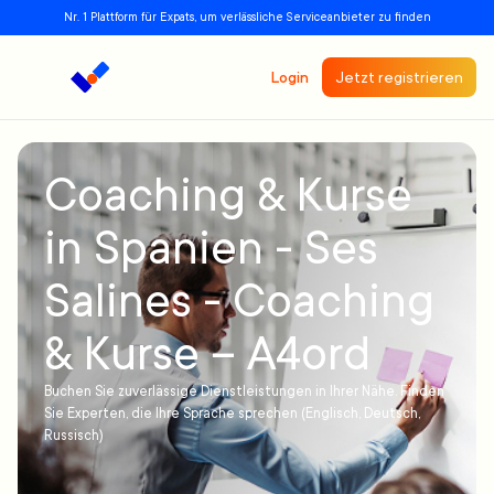
Nr. 1 Plattform für Expats, um verlässliche Serviceanbieter zu finden
Login
Jetzt registrieren
Coaching & Kurse
in Spanien - Ses
Salines - Coaching
& Kurse – A4ord
Buchen Sie zuverlässige Dienstleistungen in Ihrer Nähe. Finden
Sie Experten, die Ihre Sprache sprechen (Englisch, Deutsch,
Russisch)