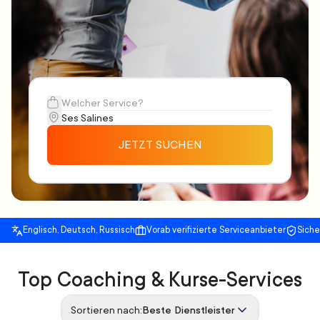
JETZT SUCHEN
Englisch, Deutsch, Russisch
Vorab verifizierte Serviceanbieter
Sich
Top Coaching & Kurse-Services
Sortieren nach:
Beste Dienstleister