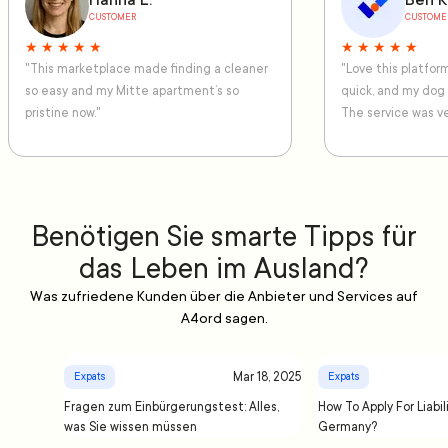
Hanna L.
Ben K
CUSTOMER
CUSTOME
★ ★ ★ ★ ★
★ ★ ★ ★ ★
"This marketplace made finding a cleaner
"Love this platfo
so easy and my Mitte apartment’s so
quick, and my dog
pristine now."
The service was ve
Benötigen Sie smarte Tipps für
das Leben im Ausland?
Was zufriedene Kunden über die Anbieter und Services auf
A4ord sagen.
Mar 18, 2025
Expats
Expats
Fragen zum Einbürgerungstest: Alles,
How To Apply For Liabil
was Sie wissen müssen
Germany?