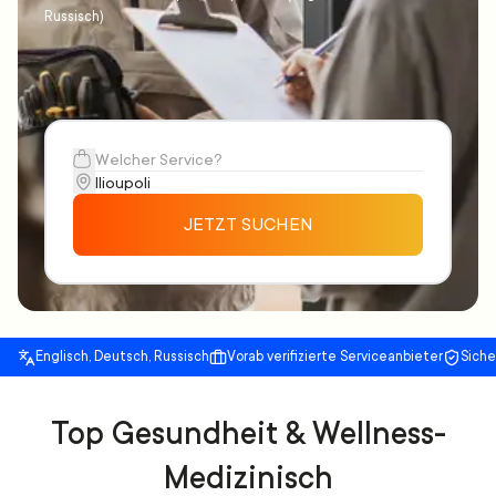
Russisch)
JETZT SUCHEN
Englisch, Deutsch, Russisch
Vorab verifizierte Serviceanbieter
Sich
Top Gesundheit & Wellness-
Medizinisch