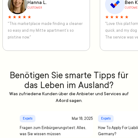
Hanna L.
Ben K
CUSTOMER
CUSTOME
★ ★ ★ ★ ★
★ ★ ★ ★ ★
"This marketplace made finding a cleaner
"Love this platfo
so easy and my Mitte apartment’s so
quick, and my dog
pristine now."
The service was ve
Benötigen Sie smarte Tipps für
das Leben im Ausland?
Was zufriedene Kunden über die Anbieter und Services auf
A4ord sagen.
Mar 18, 2025
Expats
Expats
Fragen zum Einbürgerungstest: Alles,
How To Apply For Liabil
was Sie wissen müssen
Germany?