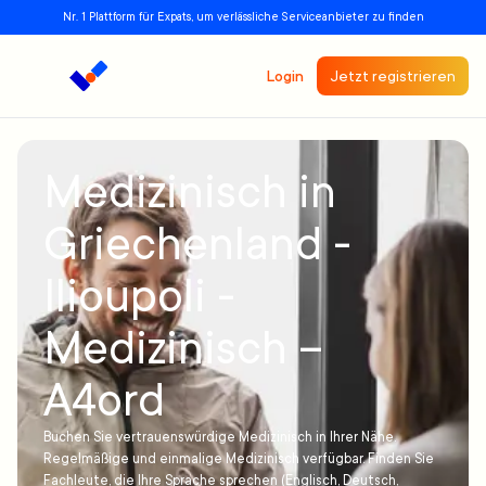
Nr. 1 Plattform für Expats, um verlässliche Serviceanbieter zu finden
Login
Jetzt registrieren
Medizinisch in
Griechenland -
Ilioupoli -
Medizinisch –
A4ord
Buchen Sie vertrauenswürdige Medizinisch in Ihrer Nähe.
Regelmäßige und einmalige Medizinisch verfügbar. Finden Sie
Fachleute, die Ihre Sprache sprechen (Englisch, Deutsch,