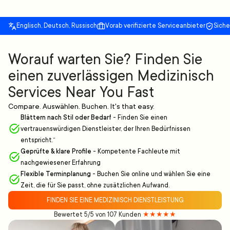
Englisch, Deutsch, Russisch
Vorab verifizierte Serviceanbieter
Sich
Worauf warten Sie? Finden Sie
einen zuverlässigen Medizinisch
Services Near You Fast
Compare. Auswählen. Buchen. It's that easy.
Blättern nach Stil oder Bedarf
-
Finden Sie einen
vertrauenswürdigen Dienstleister, der Ihren Bedürfnissen
entspricht.“
Geprüfte & klare Profile
-
Kompetente Fachleute mit
nachgewiesener Erfahrung
Flexible Terminplanung
-
Buchen Sie online und wählen Sie eine
Zeit, die für Sie passt, ohne zusätzlichen Aufwand.
FINDEN SIE EINE MEDIZINISCH DIENSTLEISTUNG
Bewertet 5/5 von 107 Kunden
★★★★★