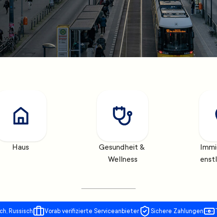
Haus
Gesundheit & 
Immi
Wellness
enst
ch, Russisch
Vorab verifizierte Serviceanbieter
Sichere Zahlungen