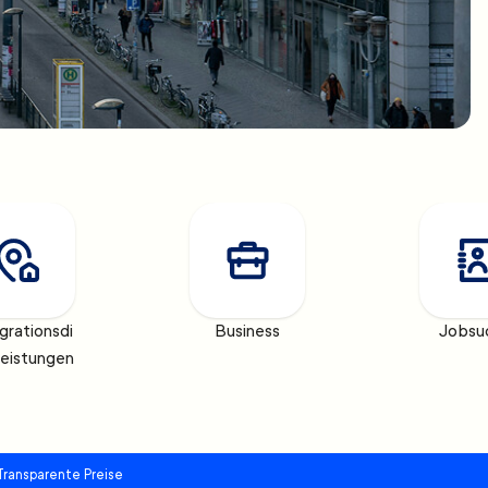
grationsdi
Business
Jobsu
leistungen
Transparente Preise