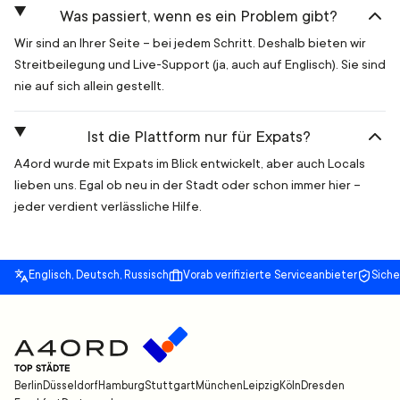
Was passiert, wenn es ein Problem gibt?
Wir sind an Ihrer Seite – bei jedem Schritt. Deshalb bieten wir
Streitbeilegung und Live-Support (ja, auch auf Englisch). Sie sind
nie auf sich allein gestellt.
Ist die Plattform nur für Expats?
A4ord wurde mit Expats im Blick entwickelt, aber auch Locals
lieben uns. Egal ob neu in der Stadt oder schon immer hier –
jeder verdient verlässliche Hilfe.
Englisch, Deutsch, Russisch
Vorab verifizierte Serviceanbieter
Sich
TOP STÄDTE
Berlin
Düsseldorf
Hamburg
Stuttgart
München
Leipzig
Köln
Dresden