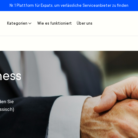
Nr. 1 Plattform für Expats, um verlässliche Serviceanbieter zu finden
Kategorien
Wie es funktioniert
Über uns
ness
den Sie
ssisch)