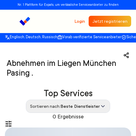
Nr. 1 Plattform für Expats, um verlässliche Serviceanbieter zu finden
Login
Jetzt registrieren
Englisch, Deutsch, Russisch
Vorab verifizierte Serviceanbieter
Sich
Abnehmen im Liegen München
Pasing .
Top Services
Sortieren nach:
Beste Dienstleister
0 Ergebnisse