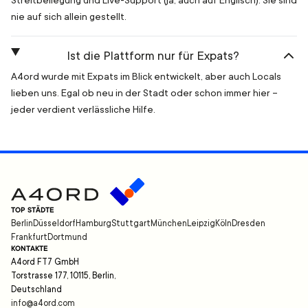
Streitbeilegung und Live-Support (ja, auch auf Englisch). Sie sind
nie auf sich allein gestellt.
Ist die Plattform nur für Expats?
A4ord wurde mit Expats im Blick entwickelt, aber auch Locals
lieben uns. Egal ob neu in der Stadt oder schon immer hier –
jeder verdient verlässliche Hilfe.
TOP STÄDTE
Berlin
Düsseldorf
Hamburg
Stuttgart
München
Leipzig
Köln
Dresden
Frankfurt
Dortmund
KONTAKTE
A4ord FT7 GmbH
Torstrasse 177, 10115, Berlin,
Deutschland
info@a4ord.com