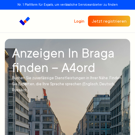
Nr. 1 Plattform für Expats, um verlässliche Serviceanbieter zu finden
Login
Jetzt registrieren
Anzeigen In Braga
finden – A4ord
Buchen Sie zuverlässige Dienstleistungen in Ihrer Nähe. Finden
Sie Experten, die Ihre Sprache sprechen (Englisch, Deutsch,
Russisch)