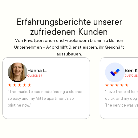
Erfahrungsberichte unserer
zufriedenen Kunden
Von Privatpersonen und Freelancern bis hin zu kleinen
Unternehmen – A4ord hilft Dienstleistern, ihr Geschäft
auszubauen.
Hanna L.
Ben K
CUSTOMER
CUSTOME
★ ★ ★ ★ ★
★ ★ ★ ★ ★
"This marketplace made finding a cleaner
"Love this platfo
so easy and my Mitte apartment’s so
quick, and my dog
pristine now."
The service was ve