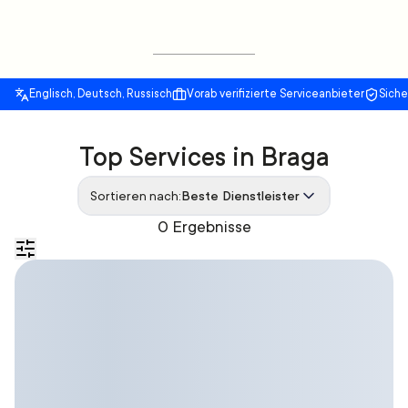
Englisch, Deutsch, Russisch
Vorab verifizierte Serviceanbieter
Sich
Top Services in Braga
Sortieren nach:
Beste Dienstleister
0 Ergebnisse