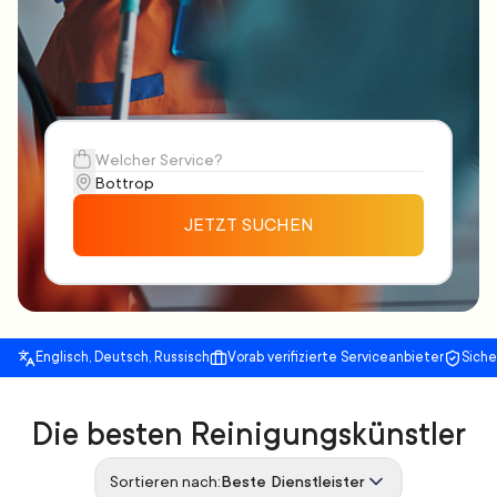
JETZT SUCHEN
Englisch, Deutsch, Russisch
Vorab verifizierte Serviceanbieter
Sich
Die besten Reinigungskünstler
Sortieren nach:
Beste Dienstleister