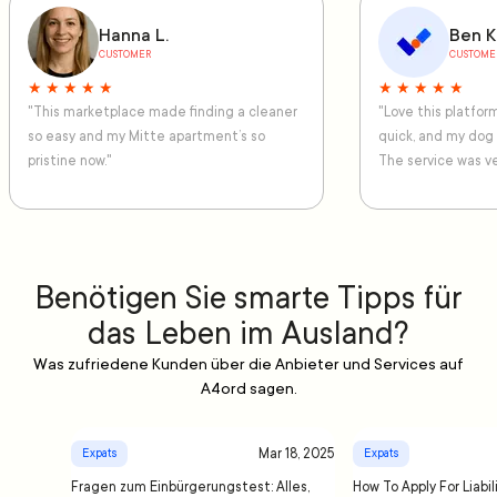
Hanna L.
Ben K
CUSTOMER
CUSTOME
★ ★ ★ ★ ★
★ ★ ★ ★ ★
"This marketplace made finding a cleaner
"Love this platfo
so easy and my Mitte apartment’s so
quick, and my dog
pristine now."
The service was ve
Benötigen Sie smarte Tipps für
das Leben im Ausland?
Was zufriedene Kunden über die Anbieter und Services auf
A4ord sagen.
Mar 18, 2025
Expats
Expats
Fragen zum Einbürgerungstest: Alles,
How To Apply For Liabil