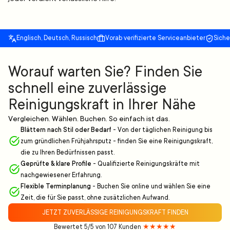
Englisch, Deutsch, Russisch
Vorab verifizierte Serviceanbieter
Sich
Worauf warten Sie? Finden Sie
schnell eine zuverlässige
Reinigungskraft in Ihrer Nähe
Vergleichen. Wählen. Buchen. So einfach ist das.
Blättern nach Stil oder Bedarf
-
Von der täglichen Reinigung bis
zum gründlichen Frühjahrsputz - finden Sie eine Reinigungskraft,
die zu Ihren Bedürfnissen passt.
Geprüfte & klare Profile
-
Qualifizierte Reinigungskräfte mit
nachgewiesener Erfahrung.
Flexible Terminplanung
-
Buchen Sie online und wählen Sie eine
Zeit, die für Sie passt, ohne zusätzlichen Aufwand.
JETZT ZUVERLÄSSIGE REINIGUNGSKRAFT FINDEN
Bewertet 5/5 von 107 Kunden
★★★★★