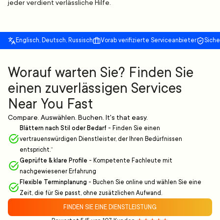
jeder verdient verlässliche Hilfe.
Englisch, Deutsch, Russisch
Vorab verifizierte Serviceanbieter
Sich
Worauf warten Sie? Finden Sie
einen zuverlässigen Services
Near You Fast
Compare. Auswählen. Buchen. It's that easy.
Blättern nach Stil oder Bedarf
-
Finden Sie einen
vertrauenswürdigen Dienstleister, der Ihren Bedürfnissen
entspricht.“
Geprüfte & klare Profile
-
Kompetente Fachleute mit
nachgewiesener Erfahrung
Flexible Terminplanung
-
Buchen Sie online und wählen Sie eine
Zeit, die für Sie passt, ohne zusätzlichen Aufwand.
FINDEN SIE EINE DIENSTLEISTUNG