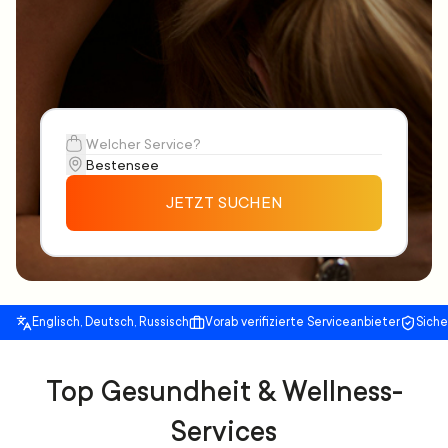
JETZT SUCHEN
Englisch, Deutsch, Russisch
Vorab verifizierte Serviceanbieter
Sich
Top Gesundheit & Wellness-
Services