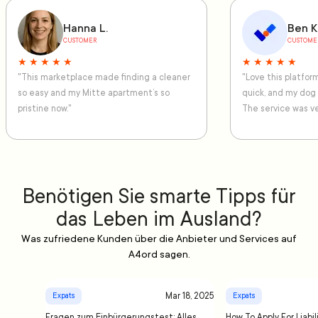
Hanna L.
Ben K
CUSTOMER
CUSTOME
★ ★ ★ ★ ★
★ ★ ★ ★ ★
"This marketplace made finding a cleaner
"Love this platfo
so easy and my Mitte apartment’s so
quick, and my dog
pristine now."
The service was ve
Benötigen Sie smarte Tipps für
das Leben im Ausland?
Was zufriedene Kunden über die Anbieter und Services auf
A4ord sagen.
Mar 18, 2025
Expats
Expats
Fragen zum Einbürgerungstest: Alles,
How To Apply For Liabil