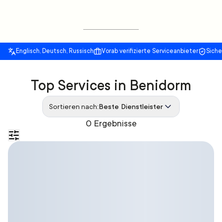
Englisch, Deutsch, Russisch
Vorab verifizierte Serviceanbieter
Sich
Top Services in Benidorm
Sortieren nach:
Beste Dienstleister
0 Ergebnisse