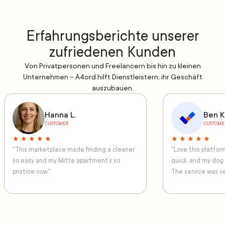
Erfahrungsberichte unserer
zufriedenen Kunden
Von Privatpersonen und Freelancern bis hin zu kleinen
Unternehmen – A4ord hilft Dienstleistern, ihr Geschäft
auszubauen.
Hanna L.
Ben K
CUSTOMER
CUSTOME
★ ★ ★ ★ ★
★ ★ ★ ★ ★
"This marketplace made finding a cleaner
"Love this platfo
so easy and my Mitte apartment’s so
quick, and my dog
pristine now."
The service was ve