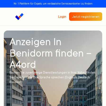
Nr. 1 Plattform für Expats, um verlässliche Serviceanbieter zu finden
Login
Jetzt registrieren
Anzeigen In
Benidorm finden –
A4ord
Buchen Sie zuverlässige Dienstleistungen in Ihrer Nähe. Finden
Sie Experten, die Ihre Sprache sprechen (Englisch, Deutsch,
Russisch)