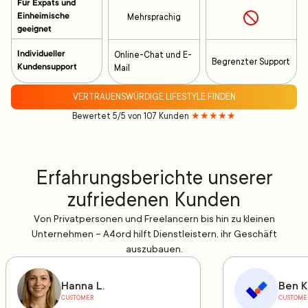
Für Expats und
Einheimische
Mehrsprachig
geeignet
Individueller
Online-Chat und E-
Begrenzter Support
Kundensupport
Mail
VERTRAUENSWÜRDIGE LIFESTYLE FINDEN
Bewertet 5/5 von 107 Kunden
★★★★★
Erfahrungsberichte unserer
zufriedenen Kunden
Von Privatpersonen und Freelancern bis hin zu kleinen
Unternehmen – A4ord hilft Dienstleistern, ihr Geschäft
auszubauen.
Hanna L.
Ben K
CUSTOMER
CUSTOME