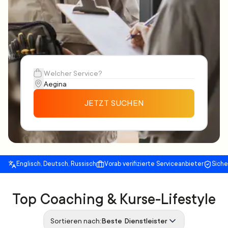
JETZT SUCHEN
Englisch, Deutsch, Russisch
Vorab verifizierte Serviceanbieter
Sich
Top Coaching & Kurse-Lifestyle
Sortieren nach:
Beste Dienstleister