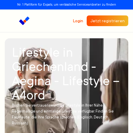
Nr. 1 Plattform für Expats, um verlässliche Serviceanbieter zu finden
Login
Jetzt registrieren
Lifestyle in
Griechenland -
Aegina - Lifestyle –
A4ord
Buchen Sie vertrauenswürdige Lifestyle in Ihrer Nähe.
Regelmäßige und einmalige Lifestyle verfügbar. Finden Sie
Fachleute, die Ihre Sprache sprechen (Englisch, Deutsch,
Russisch)