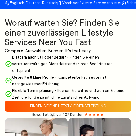
Englisch, Deutsch, Russisch
Vorab verifizierte Serviceanbieter
Sich
Worauf warten Sie? Finden Sie
einen zuverlässigen Lifestyle
Services Near You Fast
Compare. Auswählen. Buchen. It's that easy.
Blättern nach Stil oder Bedarf
-
Finden Sie einen
vertrauenswürdigen Dienstleister, der Ihren Bedürfnissen
entspricht.“
Geprüfte & klare Profile
-
Kompetente Fachleute mit
nachgewiesener Erfahrung
Flexible Terminplanung
-
Buchen Sie online und wählen Sie eine
Zeit, die für Sie passt, ohne zusätzlichen Aufwand.
FINDEN SIE EINE LIFESTYLE DIENSTLEISTUNG
Bewertet 5/5 von 107 Kunden
★★★★★