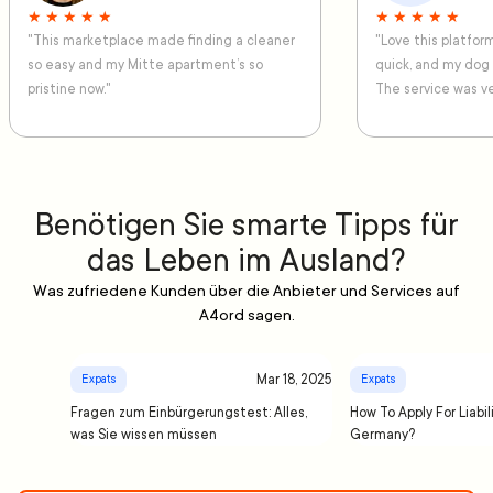
★ ★ ★ ★ ★
★ ★ ★ ★ ★
"This marketplace made finding a cleaner
"Love this platfo
so easy and my Mitte apartment’s so
quick, and my dog
pristine now."
The service was ve
Benötigen Sie smarte Tipps für
das Leben im Ausland?
Was zufriedene Kunden über die Anbieter und Services auf
A4ord sagen.
Mar 18, 2025
Expats
Expats
Fragen zum Einbürgerungstest: Alles,
How To Apply For Liabil
was Sie wissen müssen
Germany?